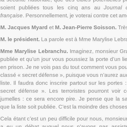
soient publiées tous les cinq ans au
Journal 
française
. Personnellement, je voterai contre cet 
M. Jacques Myard
et
M. Jean-Pierre Soisson
.
Très
M. le président.
La parole est à Mme Marylise Lebr
Mme Marylise Lebranchu
.
Imaginez, monsieur Grall
publiée et qu’un jour vous poussiez la porte d’un lieu 
en prison. Je ne vois pas du tout comment vous pour
classé « secret défense », puisque vous n’aurez au
liste. Il faudra donc inscrire partout sur les portes : 
secret défense ». Les terroristes pourront voir 
jumelles : ce sera encore pire. Je pense que la s
que la liste soit publiée. C’est la moindre des choses
Cela étant c’est un peu difficile pour nous, monsieur 
a eu un débat auquel nous n’avons pas assisté