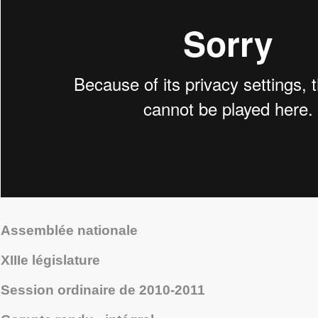
Assemblée nationale
XIII
e
législature
Session ordinaire de 2010-2011