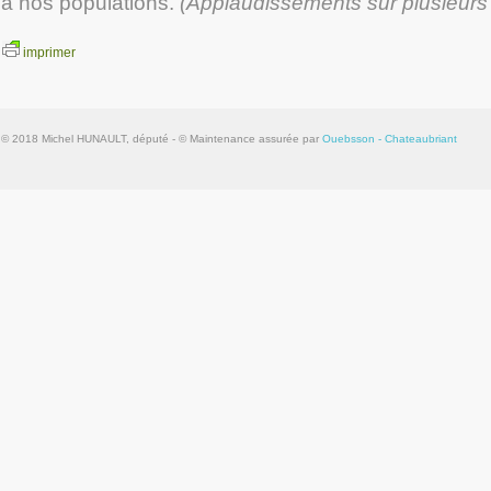
à nos populations.
(Applaudissements sur plusieurs
imprimer
© 2018 Michel HUNAULT, député - © Maintenance assurée par
Ouebsson - Chateaubriant